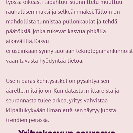
työssä oikeasti tapahtuu, suunnittelu muuttuu
rauhallisemmaksi ja selkeämmäksi. Tällöin on
mahdollista tunnistaa pullonkaulat ja tehdä
päätöksiä, jotka tukevat kasvua pitkällä
aikavälillä. Kasvu
ei useinkaan synny suoraan teknologiahankinnois
vaan tavasta hyödyntää tietoa.
Usein paras kehitysaskel on pysähtyä sen
äärelle, mitä jo on. Kun datasta, mittareista ja
seurannasta tulee arkea, yritys vahvistaa
kilpailukykyään ilman että sen täytyy juosta
trendien perässä.
Yrityskasvun seuraava