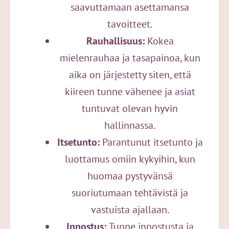
saavuttamaan asettamansa
tavoitteet.
Rauhallisuus:
Kokea
mielenrauhaa ja tasapainoa, kun
aika on järjestetty siten, että
kiireen tunne vähenee ja asiat
tuntuvat olevan hyvin
hallinnassa.
Itsetunto:
Parantunut itsetunto ja
luottamus omiin kykyihin, kun
huomaa pystyvänsä
suoriutumaan tehtävistä ja
vastuista ajallaan.
Innostus:
Tunne innostusta ja