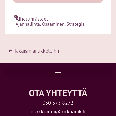
Aihetunnisteet
Ajanhallinta
,
Osaaminen
,
Strategia
Takaisin artikkeleihin
OTA YHTEYTTÄ
050 575 8272
nico.kranni@turkuamk.fi