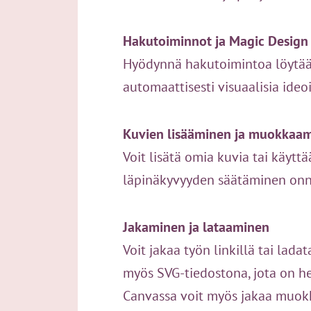
Hakutoiminnot ja Magic Design
Hyödynnä hakutoimintoa löytääks
automaattisesti visuaalisia ideo
Kuvien lisääminen ja muokkaa
Voit lisätä omia kuvia tai käytt
läpinäkyvyyden säätäminen onni
Jakaminen ja lataaminen
Voit jakaa työn linkillä tai lad
myös SVG-tiedostona, jota on he
Canvassa voit myös jakaa muokkau