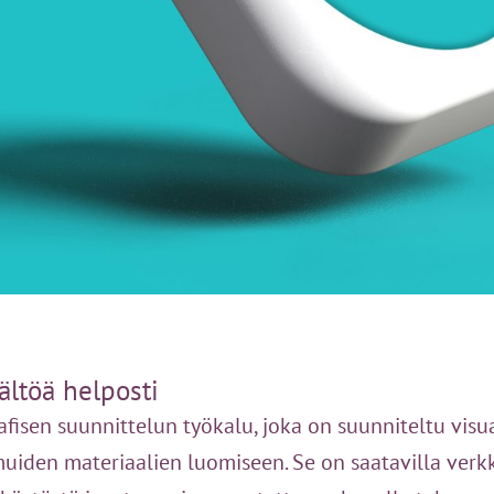
ältöä helposti
isen suunnittelun työkalu, joka on suunniteltu visuaa
 muiden materiaalien luomiseen. Se on saatavilla ver