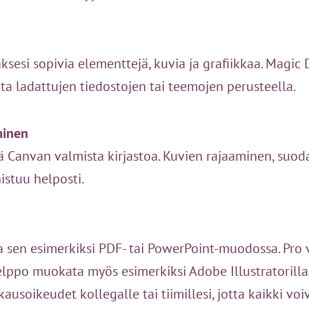
esi sopivia elementtejä, kuvia ja grafiikkaa. Magic
ita ladattujen tiedostojen tai teemojen perusteella.
minen
ää Canvan valmista kirjastoa. Kuvien rajaaminen, suod
stuu helposti.
ata sen esimerkiksi PDF- tai PowerPoint-muodossa. Pro
lppo muokata myös esimerkiksi Adobe Illustratorilla
soikeudet kollegalle tai tiimillesi, jotta kaikki voi