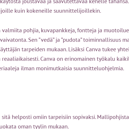
n käytöstä joustavaa ja saavutettavaa kenelle tahansa
ijoille kuin kokeneille suunnittelijoillekin.
 valmiita pohjia, kuvapankkeja, fontteja ja muotoilue
vaivatonta. Sen ”vedä” ja ”pudota” toiminnallisuus 
yttäjän tarpeiden mukaan. Lisäksi Canva tukee yhteist
 reaaliaikaisesti. Canva on erinomainen työkalu kaiki
eriaaleja ilman monimutkaisia suunnitteluohjelmia.
sitä helposti omiin tarpeisiin sopivaksi. Mallipohjista
 muokata oman tyylin mukaan.