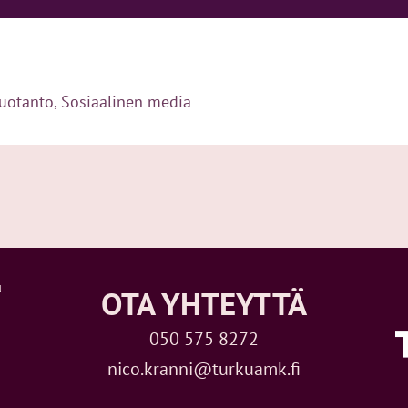
tuotanto
,
Sosiaalinen media
u
OTA YHTEYTTÄ
050 575 8272
nico.kranni@turkuamk.fi