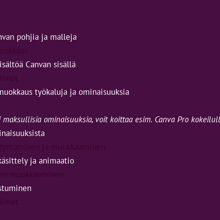
van pohjia ja malleja
uokkaus
isältöä Canvan sisällä
innot
muokkaus työkaluja ja ominaisuuksia
s
i maksullisia ominaisuuksia, voit koittaa esim. Canva Pro kokeilul
naisuuksista
dyntäminen ja muokkaaminen
käsittely ja animaatio
tien muokkaaminen
ustuminen
äimet