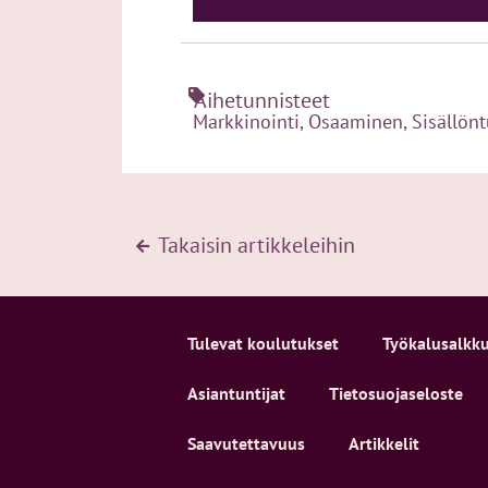
Aihetunnisteet
Markkinointi
,
Osaaminen
,
Sisällön
Takaisin artikkeleihin
Tulevat koulutukset
Työkalusalkk
Asiantuntijat
Tietosuojaseloste
Saavutettavuus
Artikkelit