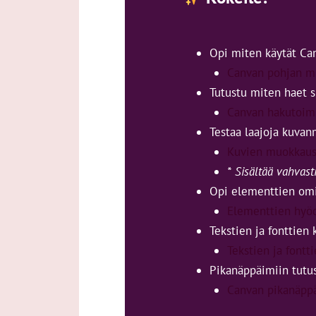
Opi miten käytät Can
Canvan pohjan m
Tutustu miten haet s
Canvan hakutoim
Testaa laajoja kuvan
Kuvien muokkau
* Sisältää vahvast
Opi elementtien omi
Elementtien hyö
Tekstien ja fonttien 
Tekstien ja font
Pikanäppäimiin tut
Canvan pikanäpp