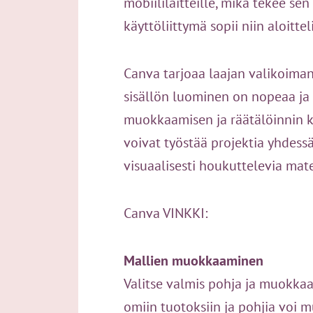
mobiililaitteille, mikä tekee se
käyttöliittymä sopii niin aloittel
Canva tarjoaa laajan valikoiman
sisällön luominen on nopeaa ja 
muokkaamisen ja räätälöinnin kä
voivat työstää projektia yhdessä
visuaalisesti houkuttelevia mat
Canva VINKKI:
Mallien muokkaaminen
Valitse valmis pohja ja muokkaa 
omiin tuotoksiin ja pohjia voi