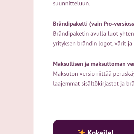
suunnitteluun.
Brändipaketti (vain Pro-versios
Brändipaketin avulla luot yhtenä
yrityksen brändin logot, värit ja 
Maksullisen ja maksuttoman ver
Maksuton versio riittää peruskä
laajemmat sisältökirjastot ja br
Kokeile!