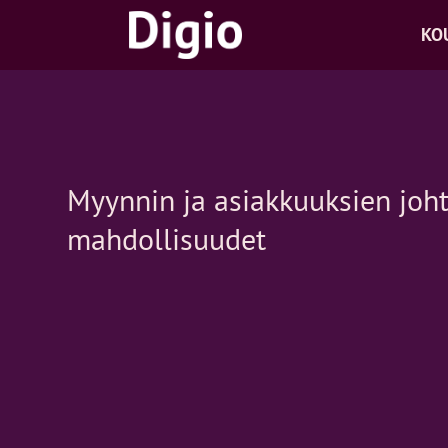
Skip
KO
to
content
Myynnin ja asiakkuuksien joht
mahdollisuudet