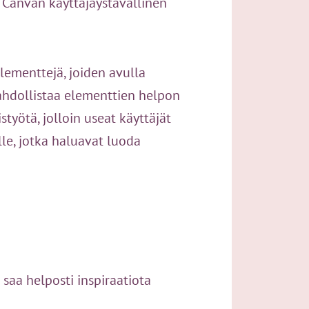
. Canvan käyttäjäystävällinen
lementtejä, joiden avulla
mahdollistaa elementtien helpon
yötä, jolloin useat käyttäjät
lle, jotka haluavat luoda
 saa helposti inspiraatiota