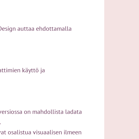
 Design auttaa ehdottamalla
attimien käyttö ja
 versiossa on mahdollista ladata
.
vat osalistua visuaalisen ilmeen