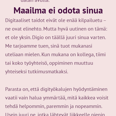
datan avulla.
Maailma ei odota sinua
Digitaaliset taidot eivät ole enää kilpailuetu –
ne ovat elinehto. Mutta hyvä uutinen on tämä:
et ole yksin. Digio on täällä juuri sinua varten.
Me tarjoamme tuen, sinä tuot mukanasi
uteliaan mielen. Kun mukana on kollega, tiimi
tai koko työyhteisö, oppiminen muuttuu
yhteiseksi tutkimusmatkaksi.
Parasta on, että digityökalujen hyödyntäminen
vaatii vain halua ymmärtää, mitä kaikkea voisit
tehdä helpommin, paremmin ja nopeammin.
Usein juuri ne, jotka lähtevät liikkeelle pienin