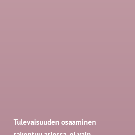
Tulevaisuuden osaaminen
rakentuu arjessa, ei vain