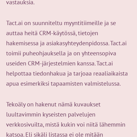
vastauksia.
Tact.ai on suunniteltu myyntitiimeille ja se
auttaa heitä CRM-käytössä, tietojen
hakemisessa ja asiakasyhteydenpidossa. Tact.ai
toimii puheohjauksella ja on yhteensopiva
useiden CRM-järjestelmien kanssa. Tact.ai
helpottaa tiedonhakua ja tarjoaa reaaliaikaista
apua esimerkiksi tapaamisten valmistelussa.
Tekoäly on hakenut nämä kuvaukset
luultavimmin kyseisten palvelujen
verkkosivuilta, mistä kukin voi niitä lähemmin
katsoa. Eli sikäli listassa ei ole mitään