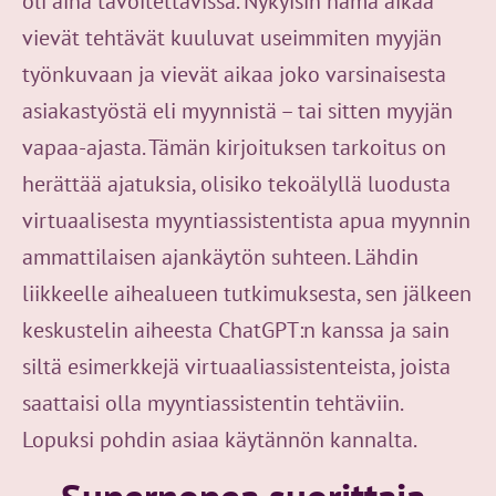
oli aina tavoitettavissa. Nykyisin nämä aikaa
vievät tehtävät kuuluvat useimmiten myyjän
työnkuvaan ja vievät aikaa joko varsinaisesta
asiakastyöstä eli myynnistä – tai sitten myyjän
vapaa-ajasta. Tämän kirjoituksen tarkoitus on
herättää ajatuksia, olisiko tekoälyllä luodusta
virtuaalisesta myyntiassistentista apua myynnin
ammattilaisen ajankäytön suhteen. Lähdin
liikkeelle aihealueen tutkimuksesta, sen jälkeen
keskustelin aiheesta ChatGPT:n kanssa ja sain
siltä esimerkkejä virtuaaliassistenteista, joista
saattaisi olla myyntiassistentin tehtäviin.
Lopuksi pohdin asiaa käytännön kannalta.