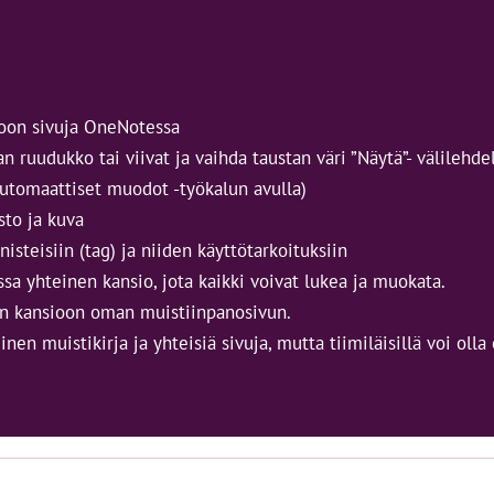
sioon sivuja OneNotessa
an ruudukko tai viivat ja vaihda taustan väri ”Näytä”- välilehde
Automaattiset muodot -työkalun avulla)
sto ja kuva
nisteisiin (tag) ja niiden käyttötarkoituksiin
sa yhteinen kansio, jota kaikki voivat lukea ja muokata.
en kansioon oman muistiinpanosivun.
einen muistikirja ja yhteisiä sivuja, mutta tiimiläisillä voi oll