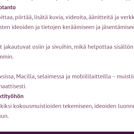
otanto
ittaa, piirtää, lisätä kuvia, videoita, äänitteitä ja ver
sten ideoiden ja tietojen keräämiseen ja jäsentämise
 jakautuvat osiin ja sivuihin, mikä helpottaa sisällö
mmin.
issa, Macilla, selaimessa ja mobiililaitteilla – muis
aattisesti.
ktityöhön
kiksi kokousmuistioiden tekemiseen, ideoiden luonn
uun.