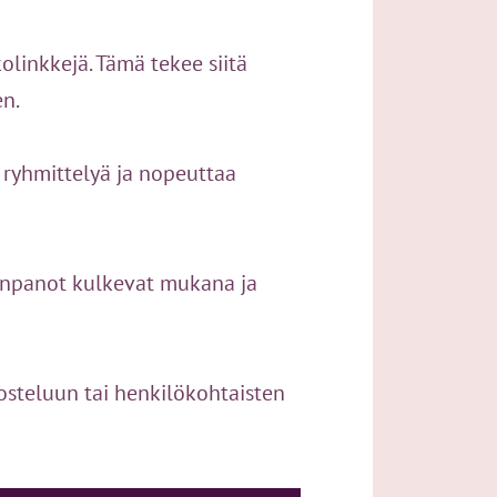
kkolinkkejä. Tämä tekee siitä
en.
n ryhmittelyä ja nopeuttaa
tiinpanot kulkevat mukana ja
osteluun tai henkilökohtaisten