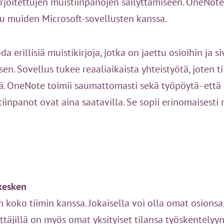
irjoitettujen muistiinpanojen säilyttämiseen. OneNote
uu muiden Microsoft-sovellusten kanssa.
 erillisiä muistikirjoja, jotka on jaettu osioihin ja s
n. Sovellus tukee reaaliaikaista yhteistyötä, joten t
 OneNote toimii saumattomasti sekä työpöytä- että mob
iinpanot ovat aina saatavilla. Se sopii erinomaisesti 
 kesken
n koko tiimin kanssa. Jokaisella voi olla omat osionsa, 
yttäjillä on myös omat yksityiset tilansa työskentelyyn