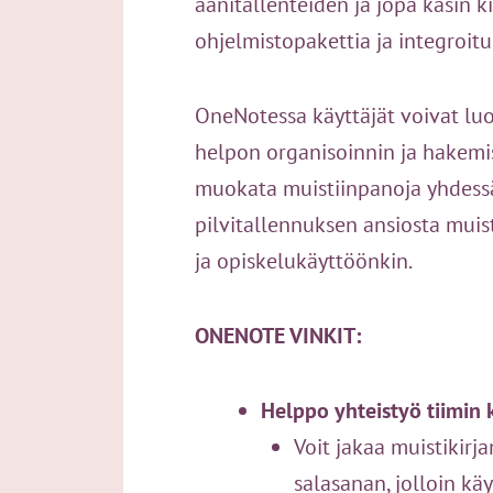
äänitallenteiden ja jopa käsin k
ohjelmistopakettia ja integroit
OneNotessa käyttäjät voivat luoda
helpon organisoinnin ja hakemise
muokata muistiinpanoja yhdessä.
pilvitallennuksen ansiosta muist
ja opiskelukäyttöönkin.
ONENOTE VINKIT:
Helppo yhteistyö tiimin
Voit jakaa muistikirja
salasanan, jolloin kä