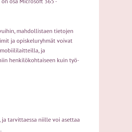
 on osa Microsoft 365 -
ivuihin, mahdollistaen tietojen
iimit ja opiskeluryhmät voivat
iililaitteilla, ja
niin henkilökohtaiseen kuin työ-
ja tarvittaessa niille voi asettaa
.