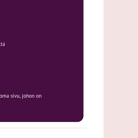
ltä
a oma sivu, johon on