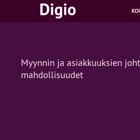
Skip
KO
to
content
Myynnin ja asiakkuuksien joht
mahdollisuudet