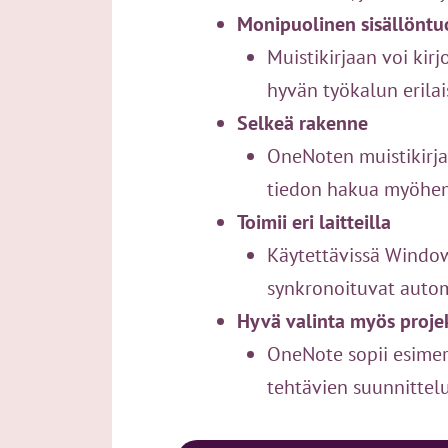
Monipuolinen sisällöntu
Muistikirjaan voi kirjo
hyvän työkalun erilai
Selkeä rakenne
OneNoten muistikirjat
tiedon hakua myöhe
Toimii eri laitteilla
Käytettävissä Windows
synkronoituvat autom
Hyvä valinta myös proje
OneNote sopii esimer
tehtävien suunnittel