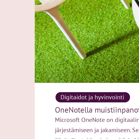
Digitaidot ja hyvinvointi
OneNotella muistiinpanot
Microsoft OneNote on digitaalin
järjestämiseen ja jakamiseen. Se