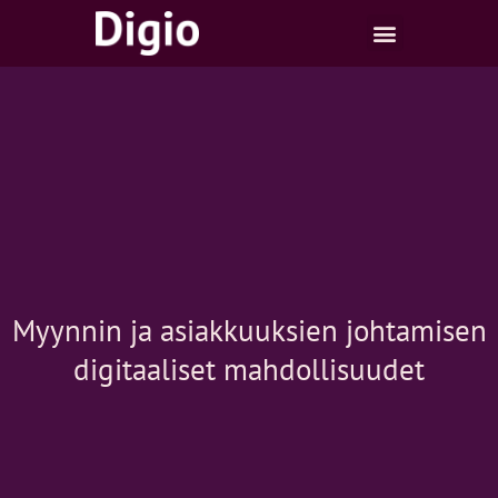
Skip
to
content
Myynnin ja asiakkuuksien johtamisen
digitaaliset mahdollisuudet