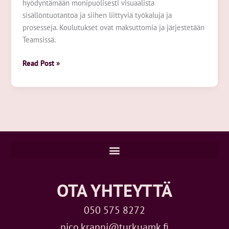
hyödyntämään monipuolisesti visuaalista
sisällöntuotantoa ja siihen liittyviä työkaluja ja
prosesseja. Koulutukset ovat maksuttomia ja järjestetään
Teamsissä.
Read Post »
OTA YHTEYTTÄ
050 575 8272
nico.kranni@turkuamk.fi