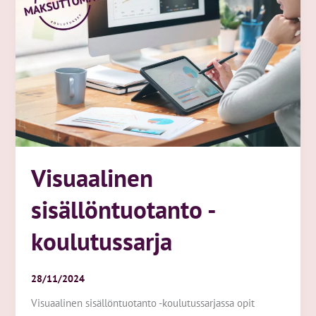
koulutussarja
Visuaalinen
sisällöntuotanto -
koulutussarja
28/11/2024
Visuaalinen sisällöntuotanto -koulutussarjassa opit