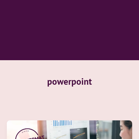
powerpoint
Visuaalinen
sisällöntuotanto
-