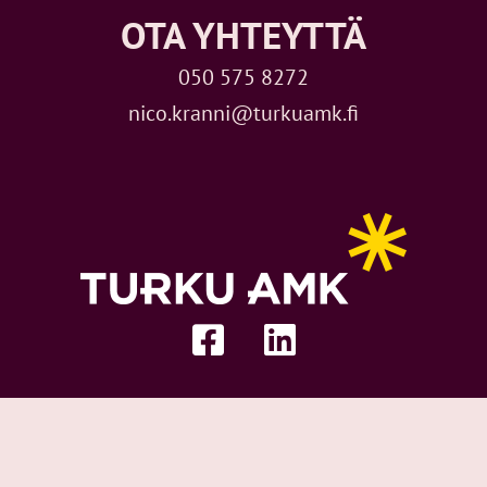
OTA YHTEYTTÄ
050 575 8272
nico.kranni@turkuamk.fi
Facebook-
Linkedin
square