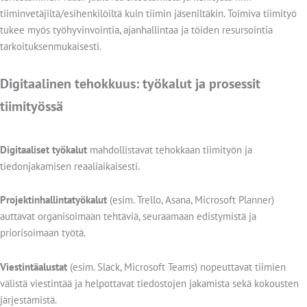
tiiminvetäjiltä/esihenkilöiltä kuin tiimin jäseniltäkin. Toimiva tiimityö
tukee myös työhyvinvointia, ajanhallintaa ja töiden resursointia
tarkoituksenmukaisesti.
Digitaalinen tehokkuus: työkalut ja prosessit
tiimityössä
Digitaaliset työkalut
mahdollistavat tehokkaan tiimityön ja
tiedonjakamisen reaaliaikaisesti.
Projektinhallintatyökalut
(esim. Trello, Asana, Microsoft Planner)
auttavat organisoimaan tehtäviä, seuraamaan edistymistä ja
priorisoimaan työtä.
Viestintäalustat
(esim. Slack, Microsoft Teams) nopeuttavat tiimien
välistä viestintää ja helpottavat tiedostojen jakamista sekä kokousten
järjestämistä.