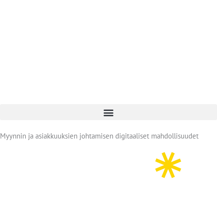
Skip
to
content
Myynnin ja asiakkuuksien johtamisen digitaaliset mahdollisuudet